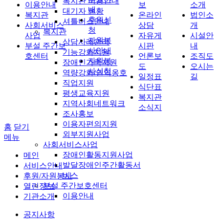
복지관 이용안내
이용안내
보
소개
내
대기자 현황
복지관
온라인
법인소
후원신
셔틀버스안내
사회서비스
상담
개
청
복지관
사업
자유게
시설안
자원봉
상담사례관리
부설 주간보
시판
내
사안내
기능강화지원
호센터
언론보
조직도
자원봉
장애인가족지원
도
오시는
사신청
역량강화/권익옹호
일정표
길
직업지원
식단표
평생교육지원
복지관
지역사회네트워크
소식지
조사홍보
이용자편의지원
홈
닫기
외부지원사업
메뉴
사회서비스사업
장애인활동지원사업
메인
발달장애인주간활동서
서비스안내
비스
후원/자원봉사
부설 주간보호센터
열린정보
이용안내
기관소개
공지사항