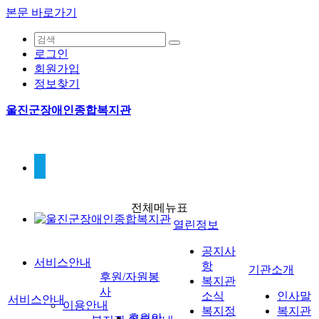
본문 바로가기
로그인
회원가입
정보찾기
울진군장애인종합복지관
전체메뉴표
열린정보
공지사
서비스안내
항
기관소개
후원/자원봉
복지관
사
소식
인사말
서비스안내
이용안내
복지정
복지관
후원안