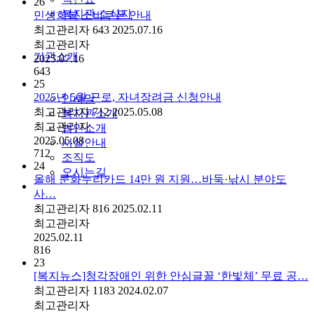
26
복지관 소식지
민생회복 소비쿠폰 안내
최고관리자
643
2025.07.16
최고관리자
기관소개
2025.07.16
643
25
2025년 5월 근로, 자녀장려금 신청안내
인사말
최고관리자
712
2025.05.08
복지관소개
최고관리자
법인소개
2025.05.08
시설안내
712
조직도
24
오시는길
올해 문화누리카드 14만 원 지원…바둑·낚시 분야도
사…
최고관리자
816
2025.02.11
최고관리자
2025.02.11
816
23
[복지뉴스]청각장애인 위한 안심글꼴 ‘한빛체’ 무료 공…
최고관리자
1183
2024.02.07
최고관리자