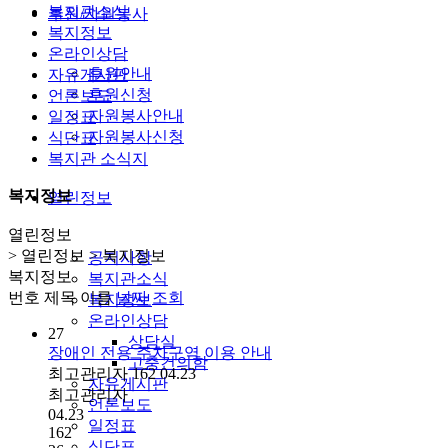
복지관소식
후원/자원봉사
복지정보
온라인상담
후원안내
자유게시판
후원신청
언론보도
자원봉사안내
일정표
자원봉사신청
식단표
복지관 소식지
복지정보
열린정보
열린정보
> 열린정보 > 복지정보
공지사항
복지정보
복지관소식
번호
제목
이름
날짜
조회
복지정보
온라인상담
27
상담실
장애인 전용 주차구역 이용 안내
고충건의함
최고관리자
162
04.23
자유게시판
최고관리자
언론보도
04.23
일정표
162
식단표