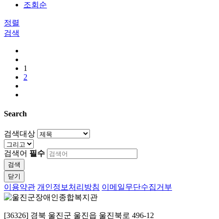
조회순
정렬
검색
1
2
Search
검색대상
검색어
필수
검색
닫기
이용약관
개인정보처리방침
이메일무단수집거부
[36326] 경북 울진군 울진읍 울진북로 496-12