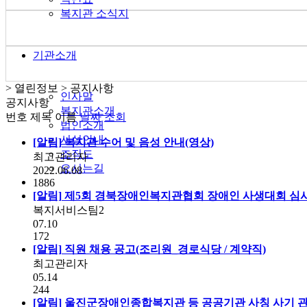
복지관 소식지
기관소개
> 열린정보 > 공지사항
인사말
공지사항
복지관소개
번호
제목
이름
날짜
조회
법인소개
시설안내
[알림]
복지관 수어 및 음성 안내(영상)
조직도
최고관리자
오시는길
2022.06.08
1886
[알림]
제5회 경북장애인복지관협회 장애인 사생대회 심
복지서비스팀2
07.10
172
[알림]
직원 채용 공고(조리원_경로식당 / 계약직)
최고관리자
05.14
244
[알림]
울진군장애인종합복지관 등 공공기관 사칭 사기 관