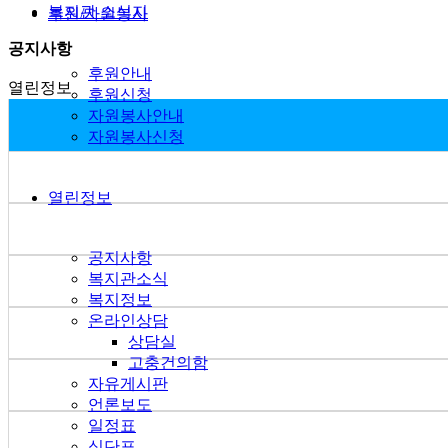
복지관 소식지
후원/자원봉사
공지사항
후원안내
열린정보
후원신청
자원봉사안내
자원봉사신청
열린정보
공지사항
복지관소식
복지정보
온라인상담
상담실
고충건의함
자유게시판
언론보도
일정표
식단표