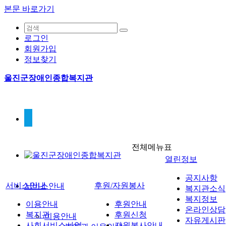
본문 바로가기
로그인
회원가입
정보찾기
울진군장애인종합복지관
전체메뉴표
열린정보
공지사항
서비스안내
후원/자원봉사
서비스안내
복지관소식
복지정보
이용안내
후원안내
온라인상담
복지관
후원신청
이용안내
자유게시판
사회서비스사업
자원봉사안내