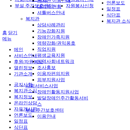
복지관 이용안내
언론보도
부설 주간보호센터
자원봉사신청
대기자 현황
일정표
셔틀버스안내
식단표
복지관
복지관 소
상담사례관리
기능강화지원
홈
닫기
장애인가족지원
메뉴
역량강화/권익옹호
직업지원
메인
평생교육지원
서비스안내
지역사회네트워크
후원/자원봉사
조사홍보
열린정보
이용자편의지원
기관소개
외부지원사업
공지사항
사회서비스사업
복지관소식
장애인활동지원사업
복지정보
발달장애인주간활동서비
온라인상담
스
자유게시판
부설 주간보호센터
언론보도
이용안내
일정표
식단표