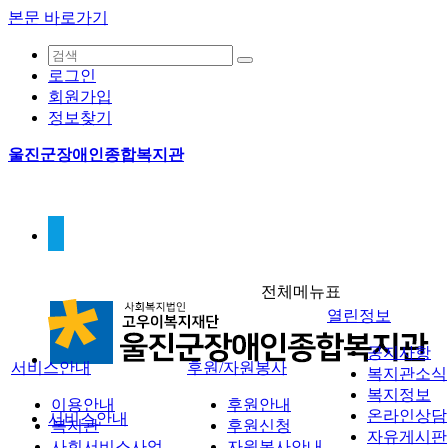
본문 바로가기
로그인
회원가입
정보찾기
울진군장애인종합복지관
전체메뉴표
열린정보
공지사항
서비스안내
후원/자원봉사
복지관소식
복지정보
이용안내
후원안내
온라인상담
서비스안내
복지관
후원신청
자유게시판
사회서비스사업
자원봉사안내