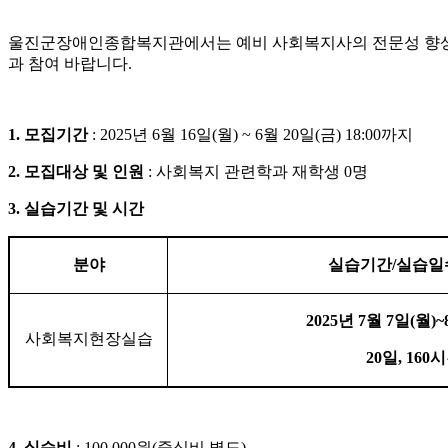
울진군장애인종합복지관에서는 예비 사회복지사의 전문성 향상
과 참여 바랍니다
.
1.
모집기간
: 2025
년
6
월
16
일
(
월
) ~ 6
월
20
일
(
금
) 18:00
까지
2.
모집대상 및 인원
:
사회복지 관련학과 재학생
0
명
3.
실습기간 및 시간
분야
실습기간
/
실습일
2025
년
7
월
7
일
(
월
)~
사회복지현장실습
20
일
, 160
시
4.
실습비
: 100,000
원
(
중식비 별도
)