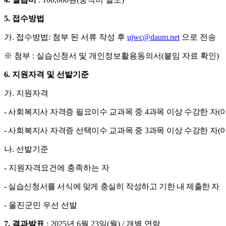
5.
접수방법
가
.
접수방법
:
첨부 된 서류 작성 후
ujwc@daum.net
으로 전송
※
첨부
:
실습신청서 및 개인정보활용동의서
(
붙임 자료 확인
)
6.
지원자격 및 선발기준
가
.
지원자격
-
사회복지사 자격증 필요이수 교과목 중
4
과목 이상 수강한 자
(
-
사회복지사 자격증 선택이수 교과목 중
3
과목 이상 수강한 자
(
나
.
선발기준
-
지원자격요건에 충족하는 자
-
실습신청서를 서식에 맞게 충실히 작성하고 기한 내 제출한 자
-
울진군민 우선 선발
7.
결과발표
: 2025
년
6
월
23
일
(
월
) /
개별 연락