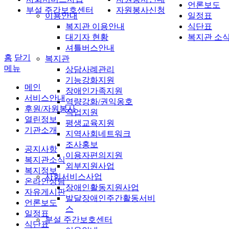
언론보도
부설 주간보호센터
자원봉사신청
이용안내
일정표
복지관 이용안내
식단표
대기자 현황
복지관 소
셔틀버스안내
홈
닫기
복지관
메뉴
상담사례관리
기능강화지원
메인
장애인가족지원
서비스안내
역량강화/권익옹호
후원/자원봉사
직업지원
열린정보
평생교육지원
기관소개
지역사회네트워크
조사홍보
공지사항
이용자편의지원
복지관소식
외부지원사업
복지정보
사회서비스사업
온라인상담
장애인활동지원사업
자유게시판
발달장애인주간활동서비
언론보도
스
일정표
부설 주간보호센터
식단표