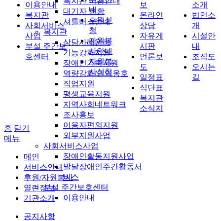
복지관 이용안내
이용안내
보
소개
내
대기자 현황
복지관
온라인
법인소
후원신
셔틀버스안내
사회서비스
상담
개
청
복지관
사업
자유게
시설안
자원봉
상담사례관리
부설 주간보
시판
내
사안내
기능강화지원
호센터
언론보
조직도
자원봉
장애인가족지원
도
오시는
사신청
역량강화/권익옹호
일정표
길
직업지원
식단표
평생교육지원
복지관
지역사회네트워크
소식지
조사홍보
이용자편의지원
홈
닫기
외부지원사업
메뉴
사회서비스사업
장애인활동지원사업
메인
발달장애인주간활동서
서비스안내
비스
후원/자원봉사
부설 주간보호센터
열린정보
이용안내
기관소개
공지사항