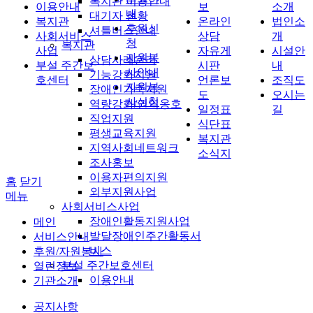
복지관 이용안내
이용안내
보
소개
내
대기자 현황
복지관
온라인
법인소
후원신
셔틀버스안내
사회서비스
상담
개
청
복지관
사업
자유게
시설안
자원봉
상담사례관리
부설 주간보
시판
내
사안내
기능강화지원
호센터
언론보
조직도
자원봉
장애인가족지원
도
오시는
사신청
역량강화/권익옹호
일정표
길
직업지원
식단표
평생교육지원
복지관
지역사회네트워크
소식지
조사홍보
이용자편의지원
홈
닫기
외부지원사업
메뉴
사회서비스사업
장애인활동지원사업
메인
발달장애인주간활동서
서비스안내
비스
후원/자원봉사
부설 주간보호센터
열린정보
이용안내
기관소개
공지사항