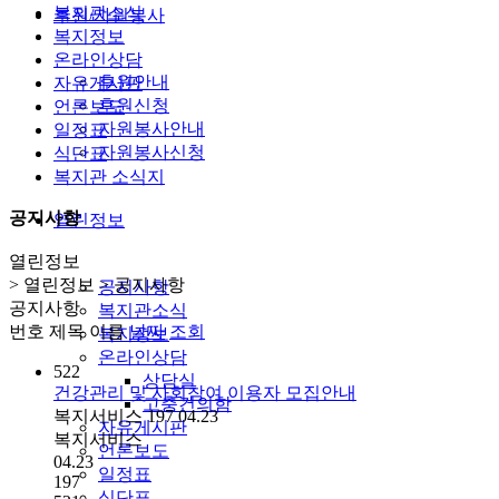
복지관소식
후원/자원봉사
복지정보
온라인상담
후원안내
자유게시판
후원신청
언론보도
자원봉사안내
일정표
자원봉사신청
식단표
복지관 소식지
공지사항
열린정보
열린정보
> 열린정보 > 공지사항
공지사항
공지사항
복지관소식
번호
제목
이름
날짜
조회
복지정보
온라인상담
522
상담실
건강관리 및 사회참여 이용자 모집안내
고충건의함
복지서비스
197
04.23
자유게시판
복지서비스
언론보도
04.23
일정표
197
식단표