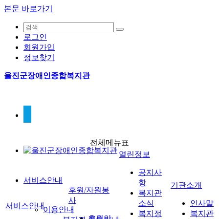
본문 바로가기
로그인
회원가입
정보찾기
울진군장애인종합복지관
전체메뉴표
열린정보
공지사
서비스안내
항
기관소개
후원/자원봉
복지관
사
소식
인사말
서비스안내
이용안내
복지정
복지관
후원안