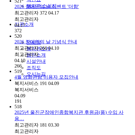
521
복지관 소식지
2026 장애인의 날 이벤트 '더함'
최고관리자
372
04.17
최고관리자
기관소개
04.17
372
520
2026 장애인의 날 기념식 안내
인사말
최고관리자
266
04.10
복지관소개
최고관리자
법인소개
04.10
시설안내
266
조직도
519
오시는길
4월 영화관람 이용자 모집안내
복지서비스
191
04.09
복지서비스
04.09
191
518
2025년 울진군장애인종합복지관 후원금(품) 수입 사
용…
최고관리자
181
03.30
최고관리자