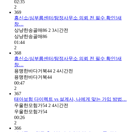
02:35
2
369
흥신소/심부름센터/탐정사무소 의뢰 전 필수 확인!새
창…
상냥한송골매86
2
3시간전
상냥한송골매86
01:44
2
368
흥신소/심부름센터/탐정사무소 의뢰 전 필수 확인!새
창…
용맹한바다거북44
2
4시간전
용맹한바다거북44
00:47
2
367
태아보험 다이렉트 vs 설계사, 나에게 맞는 가입 방법…
우울한모험가54
2
4시간전
우울한모험가54
00:26
2
366