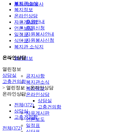
복지관소식
후원/자원봉사
복지정보
온라인상담
후원안내
자유게시판
후원신청
언론보도
자원봉사안내
일정표
자원봉사신청
식단표
복지관 소식지
온라인상담
열린정보
열린정보
상담실
공지사항
고충건의함
복지관소식
> 열린정보 > 온라인상담
복지정보
온라인상담
온라인상담
상담실
전체(372)
고충건의함
상담실
자유게시판
고충건의함
언론보도
일정표
전체(372)
식단표