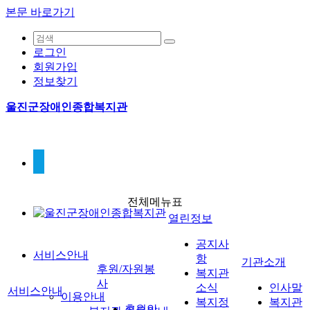
본문 바로가기
로그인
회원가입
정보찾기
울진군장애인종합복지관
전체메뉴표
열린정보
공지사
서비스안내
항
기관소개
후원/자원봉
복지관
사
소식
인사말
서비스안내
이용안내
복지정
복지관
후원안