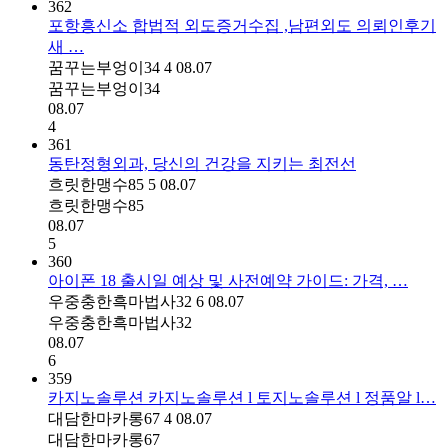
362
포항흥신소 합법적 외도증거수집 ,남편외도 의뢰인후기
새 …
꿈꾸는부엉이34
4
08.07
꿈꾸는부엉이34
08.07
4
361
동탄정형외과, 당신의 건강을 지키는 최전선
흐릿한맹수85
5
08.07
흐릿한맹수85
08.07
5
360
아이폰 18 출시일 예상 및 사전예약 가이드: 가격, …
우중충한흑마법사32
6
08.07
우중충한흑마법사32
08.07
6
359
카지노솔루션 카지노솔루션 l 토지노솔루션 l 정품알 l…
대담한마카롱67
4
08.07
대담한마카롱67