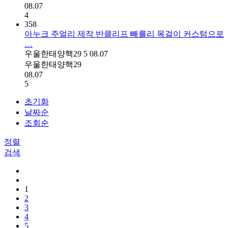
08.07
4
358
아누크 주얼리 제작 반클리프 빼를리 목걸이 커스텀으로
…
우울한태양핵29
5
08.07
우울한태양핵29
08.07
5
초기화
날짜순
조회순
정렬
검색
1
2
3
4
5