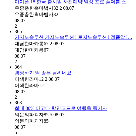
아이폰 18 한국 출시일 사전예약 일정 프로 폴더블 스…
우중충한흑마법사32
2
08.07
우중충한흑마법사32
08.07
2
365
카지노솔루션 카지노솔루션 l 토지노솔루션 l 정품알 l…
대담한마카롱67
2
08.07
대담한마카롱67
08.07
2
364
캠핑하기 딱 좋은 날씨네요
어색한라마12
2
08.07
어색한라마12
08.07
2
363
최대 80% 아고다 할인코드로 여행을 즐기자
의문의파괴자85
5
08.07
의문의파괴자85
08.07
5