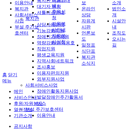
복지관 이용안내
이용안내
보
소개
내
대기자 현황
복지관
온라인
법인소
후원신
셔틀버스안내
사회서비스
상담
개
청
복지관
사업
자유게
시설안
자원봉
상담사례관리
부설 주간보
시판
내
사안내
기능강화지원
호센터
언론보
조직도
자원봉
장애인가족지원
도
오시는
사신청
역량강화/권익옹호
일정표
길
직업지원
식단표
평생교육지원
복지관
지역사회네트워크
소식지
조사홍보
이용자편의지원
홈
닫기
외부지원사업
메뉴
사회서비스사업
장애인활동지원사업
메인
발달장애인주간활동서
서비스안내
비스
후원/자원봉사
부설 주간보호센터
열린정보
이용안내
기관소개
공지사항